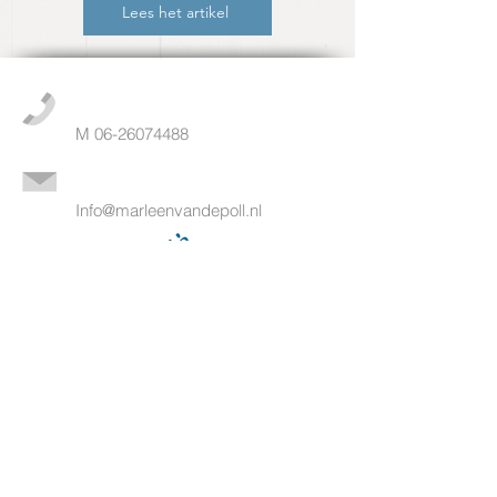
Lees het artikel
M
06-26074488
Info@marleenvandepoll.nl
Praktijk in
Soest